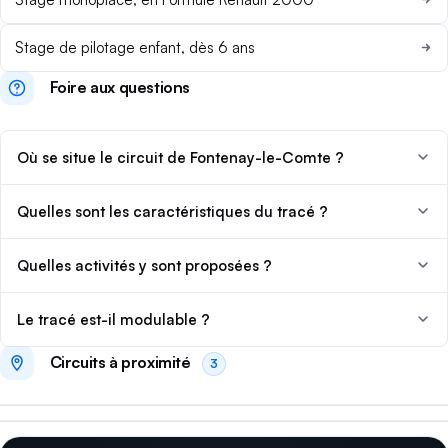
Stage de pilotage enfant, dès 6 ans
Foire aux questions
Où se situe le circuit de Fontenay-le-Comte ?
Quelles sont les caractéristiques du tracé ?
Quelles activités y sont proposées ?
Le tracé est-il modulable ?
1,28 km
Asphalte
Drift
3,77 km
Asphalte
Drift
Circuit du Val d'Argenton
Circuits à proximité
Circuit automobile Val de Vienne
3
Argentonnay · Deux-Sèvres
Le Vigeant · Vienne
© IGN · Licence Ouverte
© IGN · Licence Ouverte