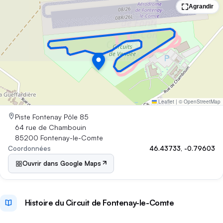
Limitation sonore
95 dB
Agrandir
Leaflet
|
© OpenStreetMap
Piste Fontenay Pôle 85
64 rue de Chambouin
85200 Fontenay-le-Comte
Coordonnées
46.43733, -0.79603
Ouvrir dans Google Maps
Histoire du Circuit de Fontenay-le-Comte