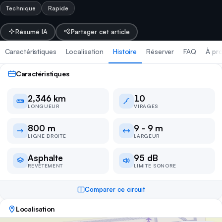
Technique
Rapide
Résumé IA
Partager cet article
Caractéristiques
Localisation
Histoire
Réserver
FAQ
À pro
Caractéristiques
Caractéristiques techniques
2,346 km
10
Longueur
2,346 km
LONGUEUR
VIRAGES
800 m
9 - 9 m
Virages
10
LIGNE DROITE
LARGEUR
Ligne droite
800 m
Asphalte
95 dB
REVÊTEMENT
LIMITE SONORE
Largeur
9 - 9 m
Comparer ce circuit
Revêtement
Asphalte
Localisation