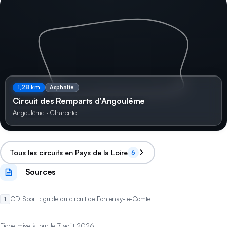
1,28 km
Asphalte
Circuit des Remparts d'Angoulême
Angoulême · Charente
Tous les circuits en Pays de la Loire
6
Sources
CD Sport : guide du circuit de Fontenay-le-Comte
Fiche mise à jour le
7 août 2026
.