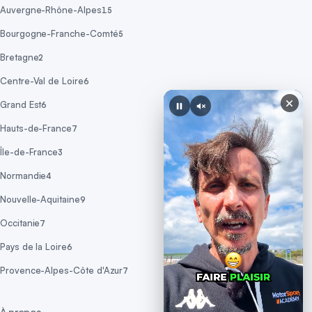
Auvergne-Rhône-Alpes
15
Bourgogne-Franche-Comté
5
Bretagne
2
Centre-Val de Loire
6
Grand Est
6
Hauts-de-France
7
Île-de-France
3
Normandie
4
Nouvelle-Aquitaine
9
Occitanie
7
Pays de la Loire
6
Provence-Alpes-Côte d'Azur
7
À propos